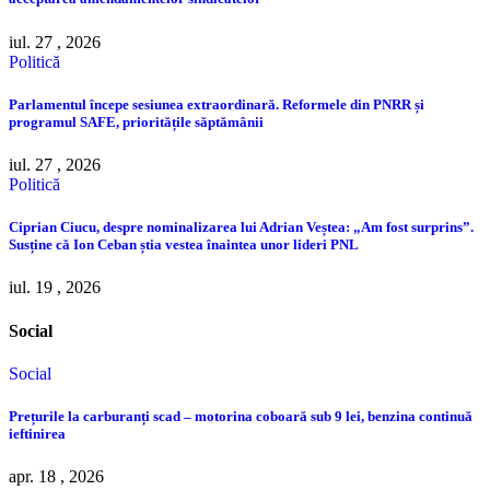
iul. 27 , 2026
Politică
Parlamentul începe sesiunea extraordinară. Reformele din PNRR și
programul SAFE, prioritățile săptămânii
iul. 27 , 2026
Politică
Ciprian Ciucu, despre nominalizarea lui Adrian Veștea: „Am fost surprins”.
Susține că Ion Ceban știa vestea înaintea unor lideri PNL
iul. 19 , 2026
Social
Social
Prețurile la carburanți scad – motorina coboară sub 9 lei, benzina continuă
ieftinirea
apr. 18 , 2026