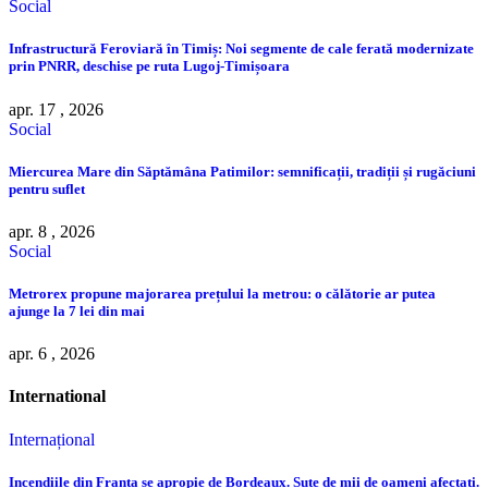
Social
Infrastructură Feroviară în Timiș: Noi segmente de cale ferată modernizate
prin PNRR, deschise pe ruta Lugoj-Timișoara
apr. 17 , 2026
Social
Miercurea Mare din Săptămâna Patimilor: semnificații, tradiții și rugăciuni
pentru suflet
apr. 8 , 2026
Social
Metrorex propune majorarea prețului la metrou: o călătorie ar putea
ajunge la 7 lei din mai
apr. 6 , 2026
International
Internațional
Incendiile din Franța se apropie de Bordeaux. Sute de mii de oameni afectați.